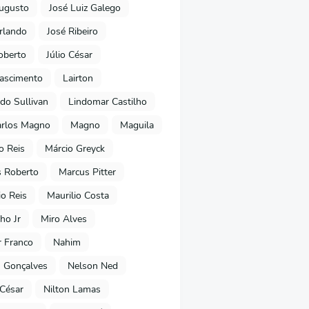
ugusto
José Luiz Galego
rlando
José Ribeiro
oberto
Júlio César
Nascimento
Lairton
do Sullivan
Lindomar Castilho
arlos Magno
Magno
Maguila
o Reis
Márcio Greyck
 Roberto
Marcus Pitter
io Reis
Maurilio Costa
ho Jr
Miro Alves
 Franco
Nahim
 Gonçalves
Nelson Ned
 César
Nilton Lamas