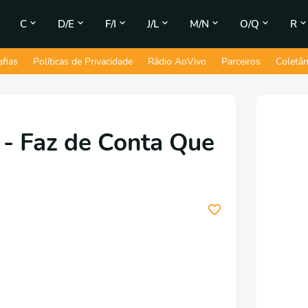
C
D/E
F/I
J/L
M/N
O/Q
R
afias
Políticas de Privacidade
Rádio AoVivo
Parceiros
Coletâ
 - Faz de Conta Que