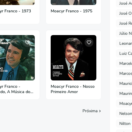
José A
r Franco - 1973
Moacyr Franco - 1975
José O
José R
Júlio 
Leonar
Luiz C
Marcel
Marcos
Mauric
r Franco -
Moacyr Franco - Nosso
do, A Música do
Primeiro Amor
Maurin
Moacyr
Próxima
Nelson
Nilton