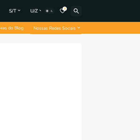
0
S/T
U/Z
neas do Blog
Nossas Redes Sociais