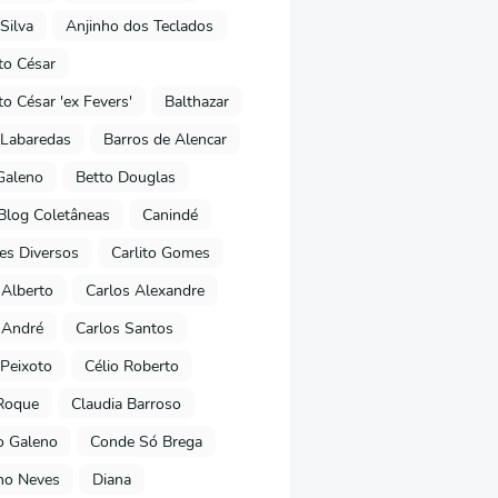
Silva
Anjinho dos Teclados
o César
o César 'ex Fevers'
Balthazar
Labaredas
Barros de Alencar
Galeno
Betto Douglas
Blog Coletâneas
Canindé
es Diversos
Carlito Gomes
 Alberto
Carlos Alexandre
 André
Carlos Santos
Peixoto
Célio Roberto
Roque
Claudia Barroso
o Galeno
Conde Só Brega
ano Neves
Diana