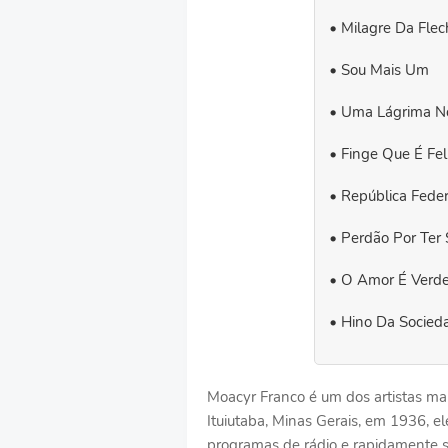
Milagre Da Flec
Sou Mais Um
Uma Lágrima N
Finge Que É Fel
República Fede
Perdão Por Ter 
O Amor É Verd
Hino Da Socieda
Moacyr Franco é um dos artistas mais
Ituiutaba, Minas Gerais, em 1936, el
programas de rádio e rapidamente s