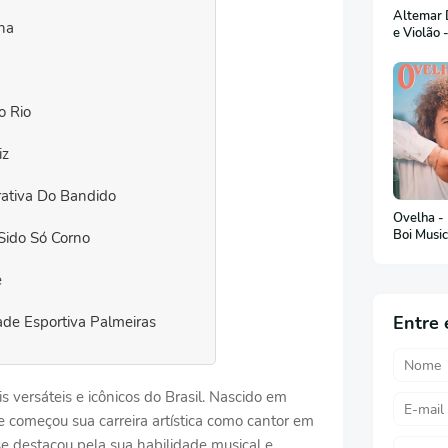
Altemar D
ha
e Violão 
o Rio
iz
rativa Do Bandido
Ovelha -
Boi Musi
Sido Só Corno
e
Entre 
de Esportiva Palmeiras
 versáteis e icônicos do Brasil. Nascido em
e começou sua carreira artística como cantor em
e destacou pela sua habilidade musical e