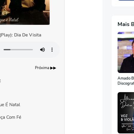
Mais 
Play): Dia De Visita
Próxima ▶▶
Amado Ba
:
Discogra
ue É Natal
eça Com Fé