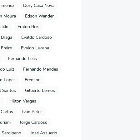
Jimenez
Dory Casa Nova
on Moura
Edson Wander
ulião
Eraldo Reis
 Braga
Evaldo Cardoso
 Freire
Evaldo Lucena
Fernando Lelis
do Luiz
Fernando Mendes
to Lopes
Fredson
l Santos
Gilberto Lemos
d
Hilton Vargas
 Carlos
Ivan Peter
driani
Jorge Cardoso
. Sergipano
José Assuerio