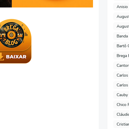
Anisio 
August
August
Banda 
Bartô 
Brega 
Cantor
Carlos
Carlos
Cauby 
Chico 
Cláudi
Cristi