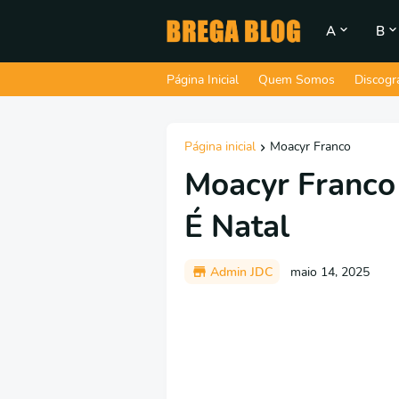
A
B
Página Inicial
Quem Somos
Discogr
Página inicial
Moacyr Franco
Moacyr Franco
É Natal
Admin JDC
maio 14, 2025