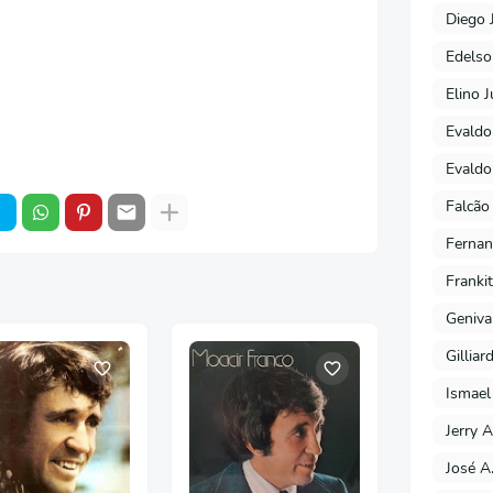
Diego 
Edels
Elino J
Evaldo
Evaldo
Falcão
Fernan
Franki
Geniva
Gilliar
Ismael
Jerry A
José A