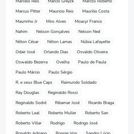
Marcelo Reis
Márcio Greyck
Marcos Roberto
Marcus Pitter
Mauricio Reis
Maurilio Costa
Maurinho Jr
Miro Alves
Moacyr Franco
Nahim
Nelson Gonçalves
Nelson Ned
Nilton César
Nilton Lamas
Núbia Lafayette
Odair José
Orlando Dias
Osvaldo Oliveira
Oswaldo Bezerra
Ovelha
Paulo de Paula
Paulo Márcio
Paulo Sérgio
R. e seus Blue Caps
Raimundo Soldado
Ray Douglas
Reginaldo Rossi
Reginaldo Sodré
Ribamar José
Ricardo Braga
Roberto Leal
Roberto Muller
Roberto San
Roberto Villar
Rodrigo
Rodrigo José
Ronaldo Adriano
Ronnie Von
Sandro Lúcio