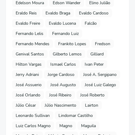
Edelson Moura
Edson Wander
Elino Julião
Eraldo Reis
Evaldo Braga
Evaldo Cardoso
Evaldo Freire
Evaldo Lucena
Falcão
Fernando Lelis
Fernando Luiz
Fernando Mendes
Frankito Lopes
Fredson
Genival Santos
Gilberto Lemos
Gilliard
Hilton Vargas
Ismael Carlos
Ivan Peter
Jerry Adriani
Jorge Cardoso
José A. Sergipano
José Assuerio
José Augusto
José Luiz Galego
José Orlando
José Ribeiro
José Roberto
Júlio César
Júlio Nascimento
Lairton
Leonardo Sullivan
Lindomar Castilho
Luiz Carlos Magno
Magno
Maguila