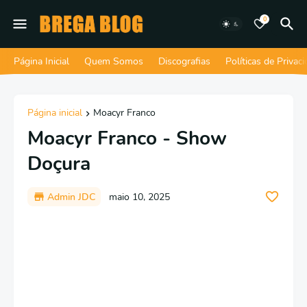
0
Página Inicial
Quem Somos
Discografias
Políticas de Privac
Página inicial
Moacyr Franco
Moacyr Franco - Show
Doçura
Admin JDC
maio 10, 2025