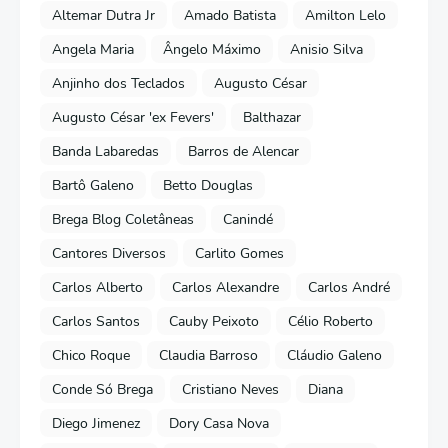
Altemar Dutra Jr
Amado Batista
Amilton Lelo
Angela Maria
Ângelo Máximo
Anisio Silva
Anjinho dos Teclados
Augusto César
Augusto César 'ex Fevers'
Balthazar
Banda Labaredas
Barros de Alencar
Bartô Galeno
Betto Douglas
Brega Blog Coletâneas
Canindé
Cantores Diversos
Carlito Gomes
Carlos Alberto
Carlos Alexandre
Carlos André
Carlos Santos
Cauby Peixoto
Célio Roberto
Chico Roque
Claudia Barroso
Cláudio Galeno
Conde Só Brega
Cristiano Neves
Diana
Diego Jimenez
Dory Casa Nova