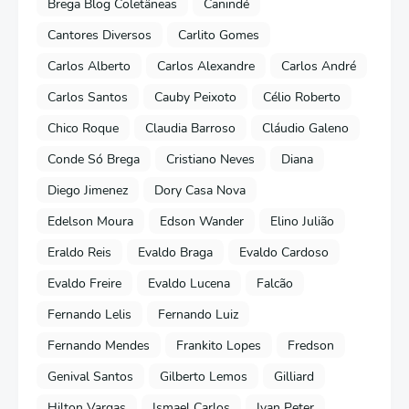
Brega Blog Coletâneas
Canindé
Cantores Diversos
Carlito Gomes
Carlos Alberto
Carlos Alexandre
Carlos André
Carlos Santos
Cauby Peixoto
Célio Roberto
Chico Roque
Claudia Barroso
Cláudio Galeno
Conde Só Brega
Cristiano Neves
Diana
Diego Jimenez
Dory Casa Nova
Edelson Moura
Edson Wander
Elino Julião
Eraldo Reis
Evaldo Braga
Evaldo Cardoso
Evaldo Freire
Evaldo Lucena
Falcão
Fernando Lelis
Fernando Luiz
Fernando Mendes
Frankito Lopes
Fredson
Genival Santos
Gilberto Lemos
Gilliard
Hilton Vargas
Ismael Carlos
Ivan Peter