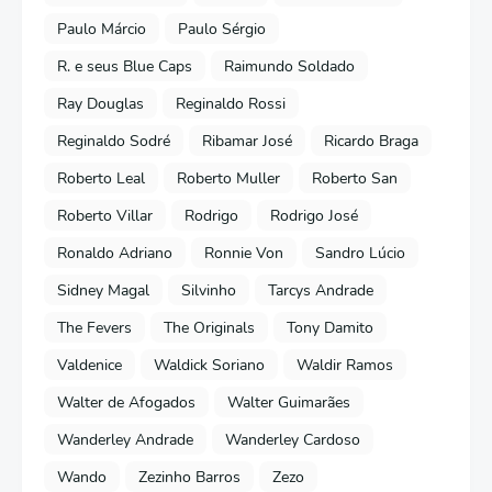
Paulo Márcio
Paulo Sérgio
R. e seus Blue Caps
Raimundo Soldado
Ray Douglas
Reginaldo Rossi
Reginaldo Sodré
Ribamar José
Ricardo Braga
Roberto Leal
Roberto Muller
Roberto San
Roberto Villar
Rodrigo
Rodrigo José
Ronaldo Adriano
Ronnie Von
Sandro Lúcio
Sidney Magal
Silvinho
Tarcys Andrade
The Fevers
The Originals
Tony Damito
Valdenice
Waldick Soriano
Waldir Ramos
Walter de Afogados
Walter Guimarães
Wanderley Andrade
Wanderley Cardoso
Wando
Zezinho Barros
Zezo