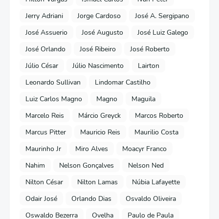
Jerry Adriani
Jorge Cardoso
José A. Sergipano
José Assuerio
José Augusto
José Luiz Galego
José Orlando
José Ribeiro
José Roberto
Júlio César
Júlio Nascimento
Lairton
Leonardo Sullivan
Lindomar Castilho
Luiz Carlos Magno
Magno
Maguila
Marcelo Reis
Márcio Greyck
Marcos Roberto
Marcus Pitter
Mauricio Reis
Maurilio Costa
Maurinho Jr
Miro Alves
Moacyr Franco
Nahim
Nelson Gonçalves
Nelson Ned
Nilton César
Nilton Lamas
Núbia Lafayette
Odair José
Orlando Dias
Osvaldo Oliveira
Oswaldo Bezerra
Ovelha
Paulo de Paula