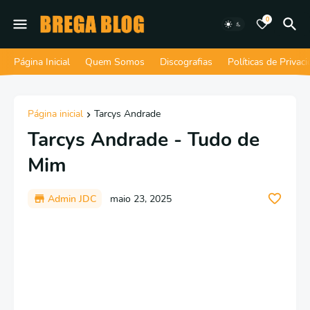
0
Página Inicial
Quem Somos
Discografias
Políticas de Privac
Página inicial
Tarcys Andrade
Tarcys Andrade - Tudo de
Mim
Admin JDC
maio 23, 2025