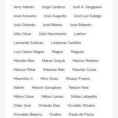
Jerry Adriani
Jorge Cardoso
José A. Sergipano
José Assuerio
José Augusto
José Luiz Galego
José Orlando
José Ribeiro
José Roberto
Júlio César
Júlio Nascimento
Lairton
Leonardo Sullivan
Lindomar Castilho
Luiz Carlos Magno
Magno
Maguila
Marcelo Reis
Márcio Greyck
Marcos Roberto
Marcus Pitter
Mauricio Reis
Maurilio Costa
Maurinho Jr
Miro Alves
Moacyr Franco
Nahim
Nelson Gonçalves
Nelson Ned
Nilton César
Nilton Lamas
Núbia Lafayette
Odair José
Orlando Dias
Osvaldo Oliveira
Oswaldo Bezerra
Ovelha
Paulo de Paula