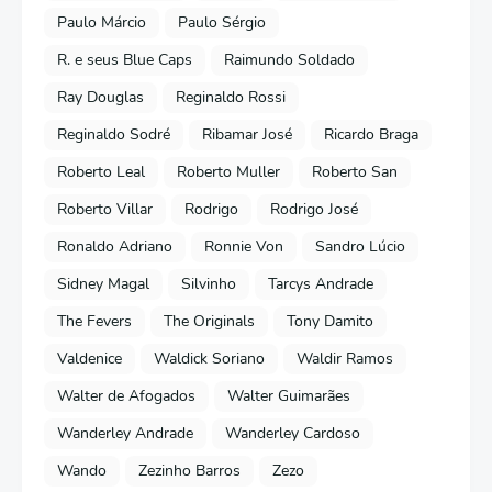
Paulo Márcio
Paulo Sérgio
R. e seus Blue Caps
Raimundo Soldado
Ray Douglas
Reginaldo Rossi
Reginaldo Sodré
Ribamar José
Ricardo Braga
Roberto Leal
Roberto Muller
Roberto San
Roberto Villar
Rodrigo
Rodrigo José
Ronaldo Adriano
Ronnie Von
Sandro Lúcio
Sidney Magal
Silvinho
Tarcys Andrade
The Fevers
The Originals
Tony Damito
Valdenice
Waldick Soriano
Waldir Ramos
Walter de Afogados
Walter Guimarães
Wanderley Andrade
Wanderley Cardoso
Wando
Zezinho Barros
Zezo