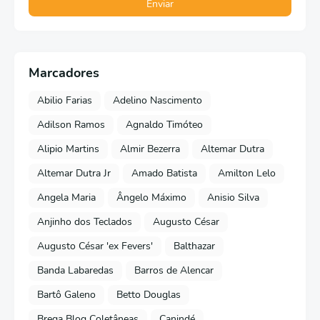
Marcadores
Abilio Farias
Adelino Nascimento
Adilson Ramos
Agnaldo Timóteo
Alipio Martins
Almir Bezerra
Altemar Dutra
Altemar Dutra Jr
Amado Batista
Amilton Lelo
Angela Maria
Ângelo Máximo
Anisio Silva
Anjinho dos Teclados
Augusto César
Augusto César 'ex Fevers'
Balthazar
Banda Labaredas
Barros de Alencar
Bartô Galeno
Betto Douglas
Brega Blog Coletâneas
Canindé