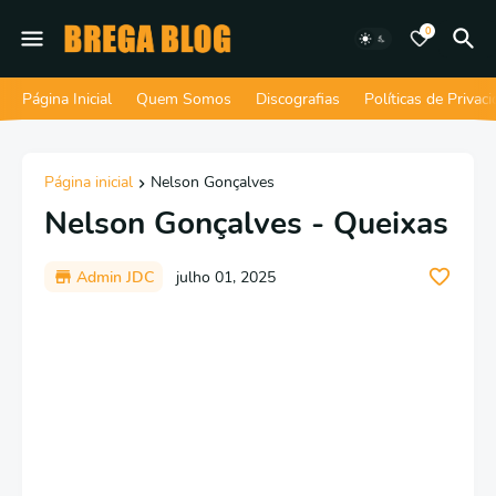
0
Página Inicial
Quem Somos
Discografias
Políticas de Privac
Página inicial
Nelson Gonçalves
Nelson Gonçalves - Queixas
Admin JDC
julho 01, 2025