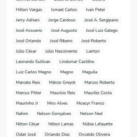
Hilton Vargas
Ismael Carlos
Ivan Peter
Jerry Adriani
Jorge Cardoso
José A. Sergipano
José Assuerio
José Augusto
José Luiz Galego
José Orlando
José Ribeiro
José Roberto
Júlio César
Júlio Nascimento
Lairton
Leonardo Sullivan
Lindomar Castilho
Luiz Carlos Magno
Magno
Maguila
Marcelo Reis
Márcio Greyck
Marcos Roberto
Marcus Pitter
Mauricio Reis
Maurilio Costa
Maurinho Jr
Miro Alves
Moacyr Franco
Nahim
Nelson Gonçalves
Nelson Ned
Nilton César
Nilton Lamas
Núbia Lafayette
Odair José
Orlando Dias
Osvaldo Oliveira