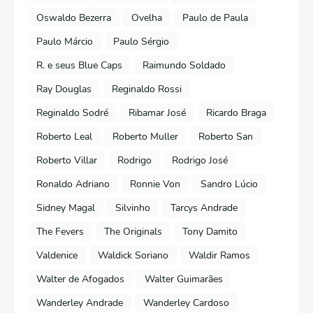
Oswaldo Bezerra
Ovelha
Paulo de Paula
Paulo Márcio
Paulo Sérgio
R. e seus Blue Caps
Raimundo Soldado
Ray Douglas
Reginaldo Rossi
Reginaldo Sodré
Ribamar José
Ricardo Braga
Roberto Leal
Roberto Muller
Roberto San
Roberto Villar
Rodrigo
Rodrigo José
Ronaldo Adriano
Ronnie Von
Sandro Lúcio
Sidney Magal
Silvinho
Tarcys Andrade
The Fevers
The Originals
Tony Damito
Valdenice
Waldick Soriano
Waldir Ramos
Walter de Afogados
Walter Guimarães
Wanderley Andrade
Wanderley Cardoso