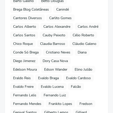
Bartô Galeno
Betto Douglas
Brega Blog Coletâneas
Canindé
Cantores Diversos
Carlito Gomes
Carlos Alberto
Carlos Alexandre
Carlos André
Carlos Santos
Cauby Peixoto
Célio Roberto
Chico Roque
Claudia Barroso
Cláudio Galeno
Conde Só Brega
Cristiano Neves
Diana
Diego Jimenez
Dory Casa Nova
Edelson Moura
Edson Wander
Elino Julião
Eraldo Reis
Evaldo Braga
Evaldo Cardoso
Evaldo Freire
Evaldo Lucena
Falcão
Fernando Lelis
Fernando Luiz
Fernando Mendes
Frankito Lopes
Fredson
Genival Santos
Gilberto Lemos
Gilliard