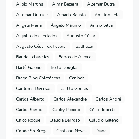
Alipio Martins
Almir Bezerra
Altemar Dutra
Altemar Dutra Jr
Amado Batista
Amilton Lelo
Angela Maria
Ângelo Máximo
Anisio Silva
Anjinho dos Teclados
Augusto César
Augusto César 'ex Fevers'
Balthazar
Banda Labaredas
Barros de Alencar
Bartô Galeno
Betto Douglas
Brega Blog Coletâneas
Canindé
Cantores Diversos
Carlito Gomes
Carlos Alberto
Carlos Alexandre
Carlos André
Carlos Santos
Cauby Peixoto
Célio Roberto
Chico Roque
Claudia Barroso
Cláudio Galeno
Conde Só Brega
Cristiano Neves
Diana