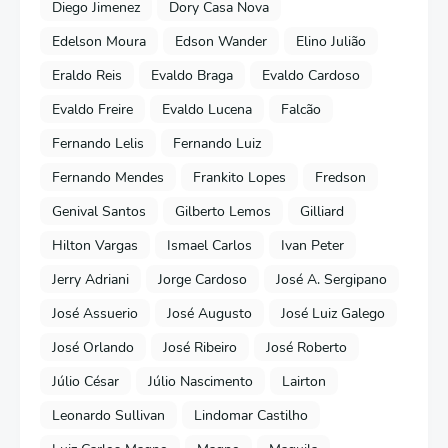
Diego Jimenez
Dory Casa Nova
Edelson Moura
Edson Wander
Elino Julião
Eraldo Reis
Evaldo Braga
Evaldo Cardoso
Evaldo Freire
Evaldo Lucena
Falcão
Fernando Lelis
Fernando Luiz
Fernando Mendes
Frankito Lopes
Fredson
Genival Santos
Gilberto Lemos
Gilliard
Hilton Vargas
Ismael Carlos
Ivan Peter
Jerry Adriani
Jorge Cardoso
José A. Sergipano
José Assuerio
José Augusto
José Luiz Galego
José Orlando
José Ribeiro
José Roberto
Júlio César
Júlio Nascimento
Lairton
Leonardo Sullivan
Lindomar Castilho