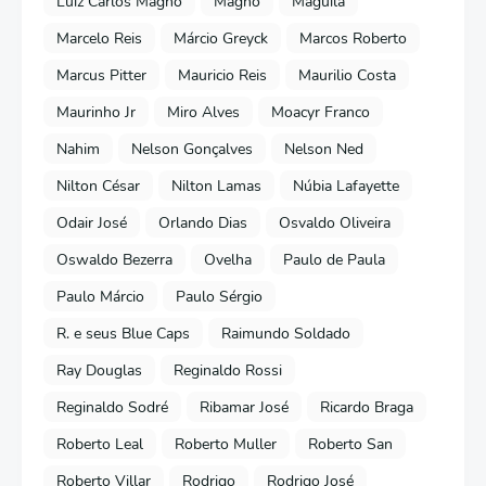
Luiz Carlos Magno
Magno
Maguila
Marcelo Reis
Márcio Greyck
Marcos Roberto
Marcus Pitter
Mauricio Reis
Maurilio Costa
Maurinho Jr
Miro Alves
Moacyr Franco
Nahim
Nelson Gonçalves
Nelson Ned
Nilton César
Nilton Lamas
Núbia Lafayette
Odair José
Orlando Dias
Osvaldo Oliveira
Oswaldo Bezerra
Ovelha
Paulo de Paula
Paulo Márcio
Paulo Sérgio
R. e seus Blue Caps
Raimundo Soldado
Ray Douglas
Reginaldo Rossi
Reginaldo Sodré
Ribamar José
Ricardo Braga
Roberto Leal
Roberto Muller
Roberto San
Roberto Villar
Rodrigo
Rodrigo José