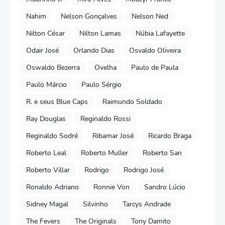
Nahim
Nelson Gonçalves
Nelson Ned
Nilton César
Nilton Lamas
Núbia Lafayette
Odair José
Orlando Dias
Osvaldo Oliveira
Oswaldo Bezerra
Ovelha
Paulo de Paula
Paulo Márcio
Paulo Sérgio
R. e seus Blue Caps
Raimundo Soldado
Ray Douglas
Reginaldo Rossi
Reginaldo Sodré
Ribamar José
Ricardo Braga
Roberto Leal
Roberto Muller
Roberto San
Roberto Villar
Rodrigo
Rodrigo José
Ronaldo Adriano
Ronnie Von
Sandro Lúcio
Sidney Magal
Silvinho
Tarcys Andrade
The Fevers
The Originals
Tony Damito