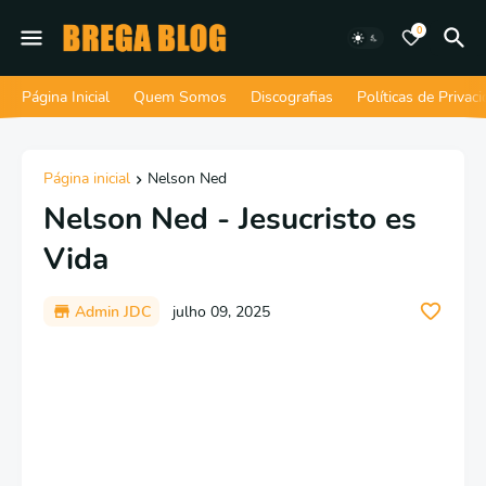
0
Página Inicial
Quem Somos
Discografias
Políticas de Privac
Página inicial
Nelson Ned
Nelson Ned - Jesucristo es
Vida
Admin JDC
julho 09, 2025