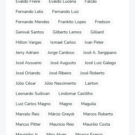
Evaldo Freire
Evaldo Lucena
Falcão
Fernando Lelis
Fernando Luiz
Fernando Mendes
Frankito Lopes
Fredson
Genival Santos
Gilberto Lemos
Gilliard
Hilton Vargas
Ismael Carlos
Ivan Peter
Jerry Adriani
Jorge Cardoso
José A. Sergipano
José Assuerio
José Augusto
José Luiz Galego
José Orlando
José Ribeiro
José Roberto
Júlio César
Júlio Nascimento
Lairton
Leonardo Sullivan
Lindomar Castilho
Luiz Carlos Magno
Magno
Maguila
Marcelo Reis
Márcio Greyck
Marcos Roberto
Marcus Pitter
Mauricio Reis
Maurilio Costa
Maurinho Jr
Miro Alves
Moacyr Franco