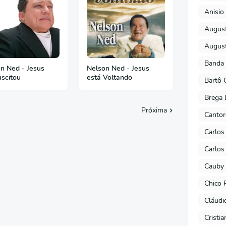
Anisio 
August
August
Banda 
n Ned - Jesus
Nelson Ned - Jesus
scitou
está Voltando
Bartô 
Brega 
Próxima
Cantor
Carlos
Carlos
Cauby 
Chico 
Cláudi
Cristi