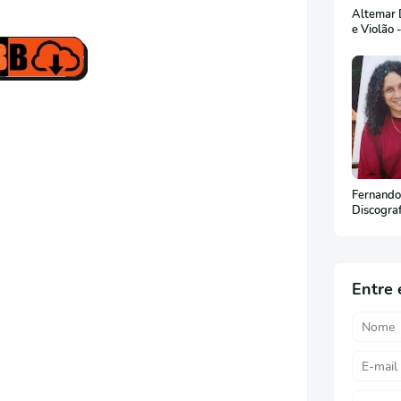
Altemar D
e Violão 
Fernando
Discogra
Entre 