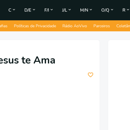
C
D/E
F/I
J/L
M/N
O/Q
R
afias
Políticas de Privacidade
Rádio AoVivo
Parceiros
Coletâ
Jesus te Ama