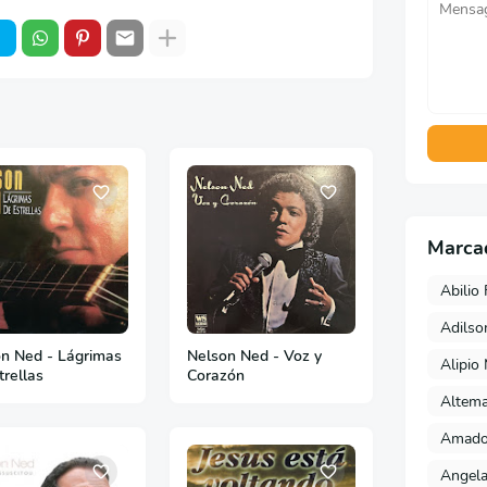
Marca
Abilio 
Adils
n Ned - Lágrimas
Nelson Ned - Voz y
Alipio
trellas
Corazón
Altema
Amado 
Angela