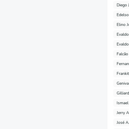
Diego 
Edels
Elino J
Evaldo
Evaldo
Falcão
Fernan
Franki
Geniva
Gilliar
Ismael
Jerry A
José A