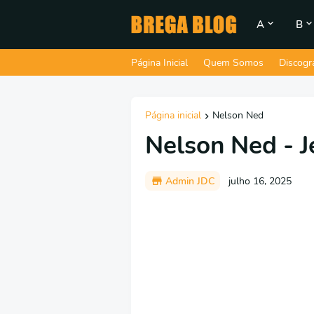
A
B
Página Inicial
Quem Somos
Discogr
Página inicial
Nelson Ned
Nelson Ned - 
Admin JDC
julho 16, 2025