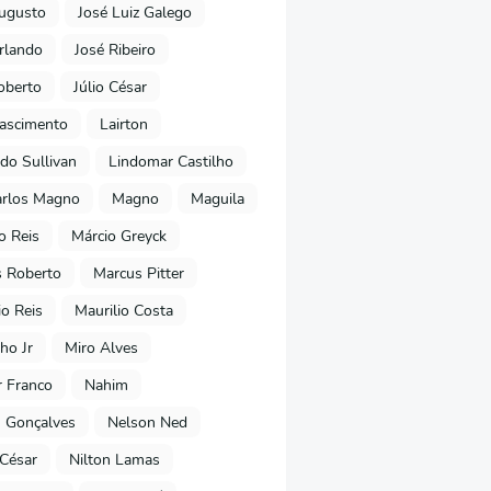
ugusto
José Luiz Galego
rlando
José Ribeiro
oberto
Júlio César
Nascimento
Lairton
do Sullivan
Lindomar Castilho
arlos Magno
Magno
Maguila
o Reis
Márcio Greyck
 Roberto
Marcus Pitter
io Reis
Maurilio Costa
ho Jr
Miro Alves
 Franco
Nahim
 Gonçalves
Nelson Ned
 César
Nilton Lamas