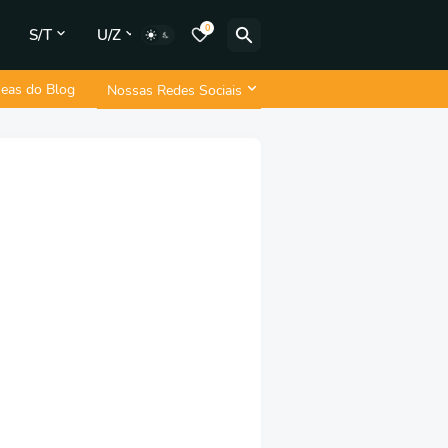
0
S/T
U/Z
neas do Blog
Nossas Redes Sociais