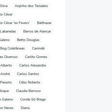
Silva
Anjinho dos Teclados
o César
o César 'ex Fevers'
Balthazar
Labaredas
Barros de Alencar
Galeno
Betto Douglas
Blog Coletâneas
Canindé
es Diversos
Carlito Gomes
 Alberto
Carlos Alexandre
 André
Carlos Santos
Peixoto
Célio Roberto
Roque
Claudia Barroso
o Galeno
Conde Só Brega
ano Neves
Diana