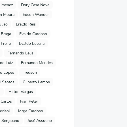
Jimenez
Dory Casa Nova
on Moura
Edson Wander
ulião
Eraldo Reis
 Braga
Evaldo Cardoso
 Freire
Evaldo Lucena
Fernando Lelis
do Luiz
Fernando Mendes
to Lopes
Fredson
l Santos
Gilberto Lemos
d
Hilton Vargas
 Carlos
Ivan Peter
driani
Jorge Cardoso
. Sergipano
José Assuerio