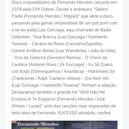
Disco inspiradíssimo de Fernando Mendes, lançado em
1978 pela EMI Odeon. Desde a anárquica "Sádico
Poeta (Fernando Mendes / Miguel)" que abre o disco,
passando pela genial simplicidade de um pot porri com
o rei do baião Luiz Gonzaga, aqui chamado de Baião
Collection, "Asa Branca (Luiz Gonzaga / Humberto
Teixeira) - Canário do Reino (Carvalho/Zapatta) -
Coroné Antônio Bento (Luiz Wanderley / João do Vale)
- Ovo de Codorna (Severino Ramos) - O Chero da
Carolina (Amorim Roxo / Zé Gonzaga) - Eu Só Quero
Um Xodó (Dominguinhos / Anastácia) - Marinheiro Só
(Tradicional / Adpt. Caetano Veloso) - Qui Nem Jiló
(Luiz Gonzaga / Humberto Teixeira)" formam a seleção.
Destacamos também o grande hit "Você Não Me
Ensinou A Te Esquecer (Fernando Mendes / José
Wilson / Lucas)" uma das canções mais regravadas de
toda obra de Fernando, SUCESSO absoluto, confira!