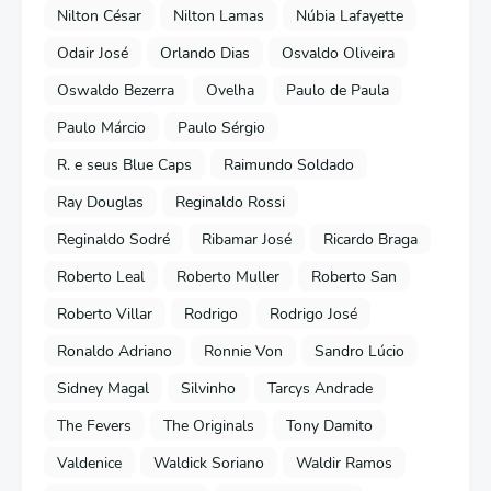
Nilton César
Nilton Lamas
Núbia Lafayette
Odair José
Orlando Dias
Osvaldo Oliveira
Oswaldo Bezerra
Ovelha
Paulo de Paula
Paulo Márcio
Paulo Sérgio
R. e seus Blue Caps
Raimundo Soldado
Ray Douglas
Reginaldo Rossi
Reginaldo Sodré
Ribamar José
Ricardo Braga
Roberto Leal
Roberto Muller
Roberto San
Roberto Villar
Rodrigo
Rodrigo José
Ronaldo Adriano
Ronnie Von
Sandro Lúcio
Sidney Magal
Silvinho
Tarcys Andrade
The Fevers
The Originals
Tony Damito
Valdenice
Waldick Soriano
Waldir Ramos