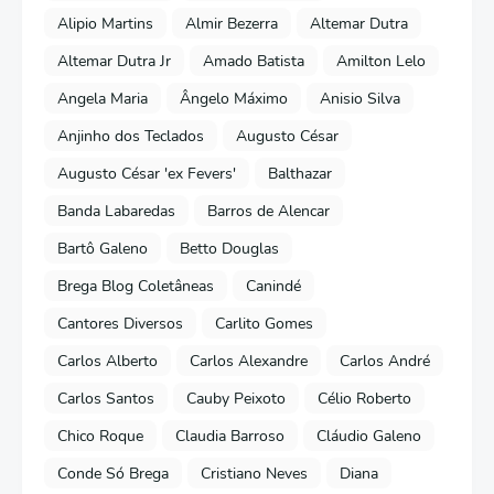
Alipio Martins
Almir Bezerra
Altemar Dutra
Altemar Dutra Jr
Amado Batista
Amilton Lelo
Angela Maria
Ângelo Máximo
Anisio Silva
Anjinho dos Teclados
Augusto César
Augusto César 'ex Fevers'
Balthazar
Banda Labaredas
Barros de Alencar
Bartô Galeno
Betto Douglas
Brega Blog Coletâneas
Canindé
Cantores Diversos
Carlito Gomes
Carlos Alberto
Carlos Alexandre
Carlos André
Carlos Santos
Cauby Peixoto
Célio Roberto
Chico Roque
Claudia Barroso
Cláudio Galeno
Conde Só Brega
Cristiano Neves
Diana