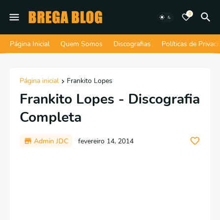
0
Página Inicial
Quem Somos
Discografias
Políticas de Privac
Página inicial
Frankito Lopes
Frankito Lopes - Discografia
Completa
Admin JDC
fevereiro 14, 2014