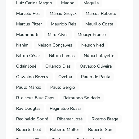
Luiz Carlos Magno
Magno
Maguila
Marcelo Reis
Márcio Greyck
Marcos Roberto
Marcus Pitter
Mauricio Reis
Maurilio Costa
Maurinho Jr
Miro Alves
Moacyr Franco
Nahim
Nelson Gonçalves
Nelson Ned
Nilton César
Nilton Lamas
Núbia Lafayette
Odair José
Orlando Dias
Osvaldo Oliveira
Oswaldo Bezerra
Ovelha
Paulo de Paula
Paulo Márcio
Paulo Sérgio
R. e seus Blue Caps
Raimundo Soldado
Ray Douglas
Reginaldo Rossi
Reginaldo Sodré
Ribamar José
Ricardo Braga
Roberto Leal
Roberto Muller
Roberto San