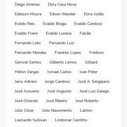
Diego Jimenez
Dory Casa Nova
Edelson Moura
Edson Wander
Elino Julião
Eraldo Reis
Evaldo Braga
Evaldo Cardoso
Evaldo Freire
Evaldo Lucena
Falcão
Fernando Lelis
Fernando Luiz
Fernando Mendes
Frankito Lopes
Fredson
Genival Santos
Gilberto Lemos
Gilliard
Hilton Vargas
Ismael Carlos
Ivan Peter
Jerry Adriani
Jorge Cardoso
José A. Sergipano
José Assuerio
José Augusto
José Luiz Galego
José Orlando
José Ribeiro
José Roberto
Júlio César
Júlio Nascimento
Lairton
Leonardo Sullivan
Lindomar Castilho