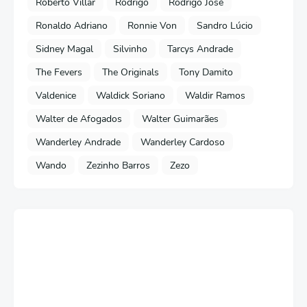
Roberto Villar
Rodrigo
Rodrigo José
Ronaldo Adriano
Ronnie Von
Sandro Lúcio
Sidney Magal
Silvinho
Tarcys Andrade
The Fevers
The Originals
Tony Damito
Valdenice
Waldick Soriano
Waldir Ramos
Walter de Afogados
Walter Guimarães
Wanderley Andrade
Wanderley Cardoso
Wando
Zezinho Barros
Zezo