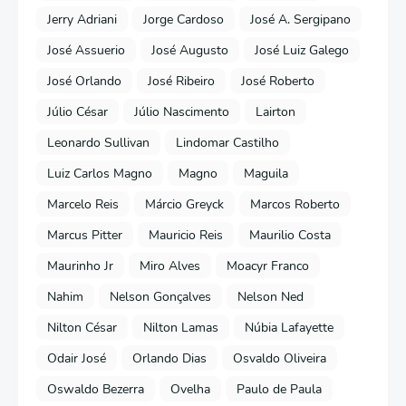
Jerry Adriani
Jorge Cardoso
José A. Sergipano
José Assuerio
José Augusto
José Luiz Galego
José Orlando
José Ribeiro
José Roberto
Júlio César
Júlio Nascimento
Lairton
Leonardo Sullivan
Lindomar Castilho
Luiz Carlos Magno
Magno
Maguila
Marcelo Reis
Márcio Greyck
Marcos Roberto
Marcus Pitter
Mauricio Reis
Maurilio Costa
Maurinho Jr
Miro Alves
Moacyr Franco
Nahim
Nelson Gonçalves
Nelson Ned
Nilton César
Nilton Lamas
Núbia Lafayette
Odair José
Orlando Dias
Osvaldo Oliveira
Oswaldo Bezerra
Ovelha
Paulo de Paula