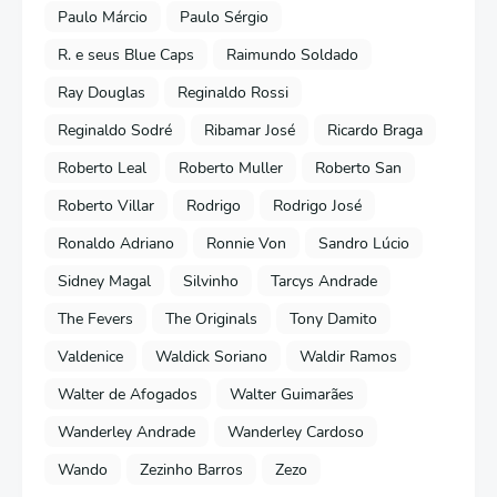
Paulo Márcio
Paulo Sérgio
R. e seus Blue Caps
Raimundo Soldado
Ray Douglas
Reginaldo Rossi
Reginaldo Sodré
Ribamar José
Ricardo Braga
Roberto Leal
Roberto Muller
Roberto San
Roberto Villar
Rodrigo
Rodrigo José
Ronaldo Adriano
Ronnie Von
Sandro Lúcio
Sidney Magal
Silvinho
Tarcys Andrade
The Fevers
The Originals
Tony Damito
Valdenice
Waldick Soriano
Waldir Ramos
Walter de Afogados
Walter Guimarães
Wanderley Andrade
Wanderley Cardoso
Wando
Zezinho Barros
Zezo