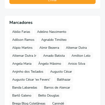
Marcadores
Abilio Farias
Adelino Nascimento
Adilson Ramos
Agnaldo Timóteo
Alipio Martins
Almir Bezerra
Altemar Dutra
Altemar Dutra Jr
Amado Batista
Amilton Lelo
Angela Maria
Ângelo Máximo
Anisio Silva
Anjinho dos Teclados
Augusto César
Augusto César 'ex Fevers'
Balthazar
Banda Labaredas
Barros de Alencar
Bartô Galeno
Betto Douglas
Brega Blog Coletâneas
Canindé