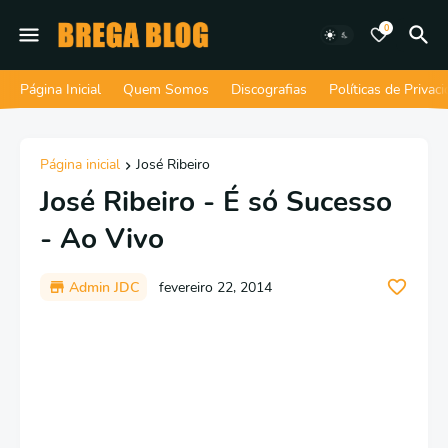
0
Página Inicial
Quem Somos
Discografias
Políticas de Privac
Página inicial
José Ribeiro
José Ribeiro - É só Sucesso
- Ao Vivo
Admin JDC
fevereiro 22, 2014