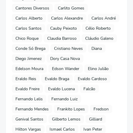
Cantores Diversos
Carlito Gomes
Carlos Alberto
Carlos Alexandre
Carlos André
Carlos Santos
Cauby Peixoto
Célio Roberto
Chico Roque
Claudia Barroso
Cláudio Galeno
Conde Só Brega
Cristiano Neves
Diana
Diego Jimenez
Dory Casa Nova
Edelson Moura
Edson Wander
Elino Julião
Eraldo Reis
Evaldo Braga
Evaldo Cardoso
Evaldo Freire
Evaldo Lucena
Falcão
Fernando Lelis
Fernando Luiz
Fernando Mendes
Frankito Lopes
Fredson
Genival Santos
Gilberto Lemos
Gilliard
Hilton Vargas
Ismael Carlos
Ivan Peter