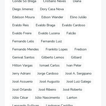
Conde Só Brega
Cristiano Neves
Diana
Diego Jimenez
Dory Casa Nova
Edelson Moura
Edson Wander
Elino Julião
Eraldo Reis
Evaldo Braga
Evaldo Cardoso
Evaldo Freire
Evaldo Lucena
Falcão
Fernando Lelis
Fernando Luiz
Fernando Mendes
Frankito Lopes
Fredson
Genival Santos
Gilberto Lemos
Gilliard
Hilton Vargas
Ismael Carlos
Ivan Peter
Jerry Adriani
Jorge Cardoso
José A. Sergipano
José Assuerio
José Augusto
José Luiz Galego
José Orlando
José Ribeiro
José Roberto
Júlio César
Júlio Nascimento
Lairton
Leonardo Sullivan
Lindomar Castilho