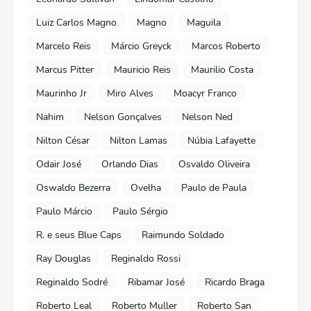
Luiz Carlos Magno
Magno
Maguila
Marcelo Reis
Márcio Greyck
Marcos Roberto
Marcus Pitter
Mauricio Reis
Maurilio Costa
Maurinho Jr
Miro Alves
Moacyr Franco
Nahim
Nelson Gonçalves
Nelson Ned
Nilton César
Nilton Lamas
Núbia Lafayette
Odair José
Orlando Dias
Osvaldo Oliveira
Oswaldo Bezerra
Ovelha
Paulo de Paula
Paulo Márcio
Paulo Sérgio
R. e seus Blue Caps
Raimundo Soldado
Ray Douglas
Reginaldo Rossi
Reginaldo Sodré
Ribamar José
Ricardo Braga
Roberto Leal
Roberto Muller
Roberto San