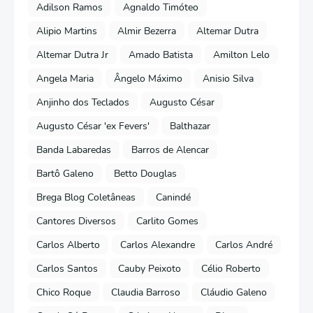
Adilson Ramos
Agnaldo Timóteo
Alipio Martins
Almir Bezerra
Altemar Dutra
Altemar Dutra Jr
Amado Batista
Amilton Lelo
Angela Maria
Ângelo Máximo
Anisio Silva
Anjinho dos Teclados
Augusto César
Augusto César 'ex Fevers'
Balthazar
Banda Labaredas
Barros de Alencar
Bartô Galeno
Betto Douglas
Brega Blog Coletâneas
Canindé
Cantores Diversos
Carlito Gomes
Carlos Alberto
Carlos Alexandre
Carlos André
Carlos Santos
Cauby Peixoto
Célio Roberto
Chico Roque
Claudia Barroso
Cláudio Galeno