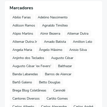
Marcadores
Abilio Farias
Adelino Nascimento
Adilson Ramos
Agnaldo Timóteo
Alipio Martins
Almir Bezerra
Altemar Dutra
Altemar Dutra Jr
Amado Batista
Amilton Lelo
Angela Maria
Ângelo Máximo
Anisio Silva
Anjinho dos Teclados
Augusto César
Augusto César 'ex Fevers'
Balthazar
Banda Labaredas
Barros de Alencar
Bartô Galeno
Betto Douglas
Brega Blog Coletâneas
Canindé
Cantores Diversos
Carlito Gomes
Carlos Alberto
Carlos Alexandre
Carlos André