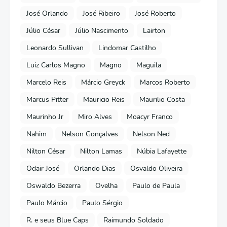
José Orlando
José Ribeiro
José Roberto
Júlio César
Júlio Nascimento
Lairton
Leonardo Sullivan
Lindomar Castilho
Luiz Carlos Magno
Magno
Maguila
Marcelo Reis
Márcio Greyck
Marcos Roberto
Marcus Pitter
Mauricio Reis
Maurilio Costa
Maurinho Jr
Miro Alves
Moacyr Franco
Nahim
Nelson Gonçalves
Nelson Ned
Nilton César
Nilton Lamas
Núbia Lafayette
Odair José
Orlando Dias
Osvaldo Oliveira
Oswaldo Bezerra
Ovelha
Paulo de Paula
Paulo Márcio
Paulo Sérgio
R. e seus Blue Caps
Raimundo Soldado