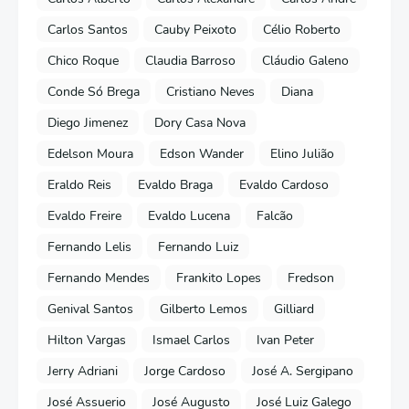
Carlos Santos
Cauby Peixoto
Célio Roberto
Chico Roque
Claudia Barroso
Cláudio Galeno
Conde Só Brega
Cristiano Neves
Diana
Diego Jimenez
Dory Casa Nova
Edelson Moura
Edson Wander
Elino Julião
Eraldo Reis
Evaldo Braga
Evaldo Cardoso
Evaldo Freire
Evaldo Lucena
Falcão
Fernando Lelis
Fernando Luiz
Fernando Mendes
Frankito Lopes
Fredson
Genival Santos
Gilberto Lemos
Gilliard
Hilton Vargas
Ismael Carlos
Ivan Peter
Jerry Adriani
Jorge Cardoso
José A. Sergipano
José Assuerio
José Augusto
José Luiz Galego