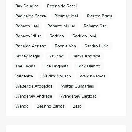
Ray Douglas
Reginaldo Rossi
Reginaldo Sodré
Ribamar José
Ricardo Braga
Roberto Leal
Roberto Muller
Roberto San
Roberto Villar
Rodrigo
Rodrigo José
Ronaldo Adriano
Ronnie Von
Sandro Lúcio
Sidney Magal
Silvinho
Tarcys Andrade
The Fevers
The Originals
Tony Damito
Valdenice
Waldick Soriano
Waldir Ramos
Walter de Afogados
Walter Guimarães
Wanderley Andrade
Wanderley Cardoso
Wando
Zezinho Barros
Zezo