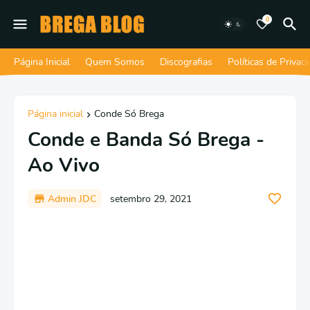
0
Página Inicial
Quem Somos
Discografias
Políticas de Privac
Página inicial
Conde Só Brega
Conde e Banda Só Brega -
Ao Vivo
Admin JDC
setembro 29, 2021