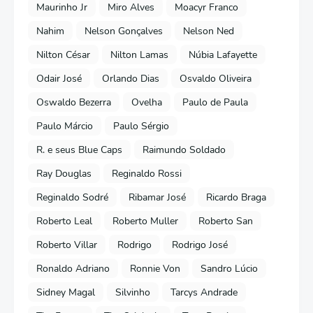
Maurinho Jr
Miro Alves
Moacyr Franco
Nahim
Nelson Gonçalves
Nelson Ned
Nilton César
Nilton Lamas
Núbia Lafayette
Odair José
Orlando Dias
Osvaldo Oliveira
Oswaldo Bezerra
Ovelha
Paulo de Paula
Paulo Márcio
Paulo Sérgio
R. e seus Blue Caps
Raimundo Soldado
Ray Douglas
Reginaldo Rossi
Reginaldo Sodré
Ribamar José
Ricardo Braga
Roberto Leal
Roberto Muller
Roberto San
Roberto Villar
Rodrigo
Rodrigo José
Ronaldo Adriano
Ronnie Von
Sandro Lúcio
Sidney Magal
Silvinho
Tarcys Andrade