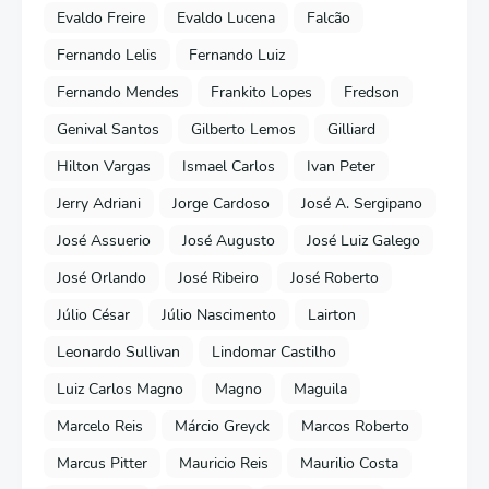
Evaldo Freire
Evaldo Lucena
Falcão
Fernando Lelis
Fernando Luiz
Fernando Mendes
Frankito Lopes
Fredson
Genival Santos
Gilberto Lemos
Gilliard
Hilton Vargas
Ismael Carlos
Ivan Peter
Jerry Adriani
Jorge Cardoso
José A. Sergipano
José Assuerio
José Augusto
José Luiz Galego
José Orlando
José Ribeiro
José Roberto
Júlio César
Júlio Nascimento
Lairton
Leonardo Sullivan
Lindomar Castilho
Luiz Carlos Magno
Magno
Maguila
Marcelo Reis
Márcio Greyck
Marcos Roberto
Marcus Pitter
Mauricio Reis
Maurilio Costa