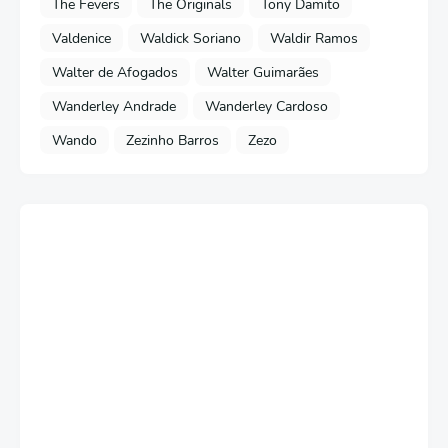
The Fevers
The Originals
Tony Damito
Valdenice
Waldick Soriano
Waldir Ramos
Walter de Afogados
Walter Guimarães
Wanderley Andrade
Wanderley Cardoso
Wando
Zezinho Barros
Zezo