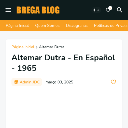
0
Página Inicial
Quem Somos
Discografias
Políticas de Privac
Página inicial
Altemar Dutra
Altemar Dutra - En Español
- 1965
Admin JDC
março 03, 2025