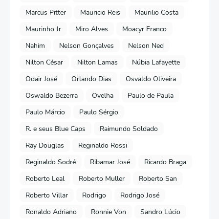
Marcus Pitter
Mauricio Reis
Maurilio Costa
Maurinho Jr
Miro Alves
Moacyr Franco
Nahim
Nelson Gonçalves
Nelson Ned
Nilton César
Nilton Lamas
Núbia Lafayette
Odair José
Orlando Dias
Osvaldo Oliveira
Oswaldo Bezerra
Ovelha
Paulo de Paula
Paulo Márcio
Paulo Sérgio
R. e seus Blue Caps
Raimundo Soldado
Ray Douglas
Reginaldo Rossi
Reginaldo Sodré
Ribamar José
Ricardo Braga
Roberto Leal
Roberto Muller
Roberto San
Roberto Villar
Rodrigo
Rodrigo José
Ronaldo Adriano
Ronnie Von
Sandro Lúcio