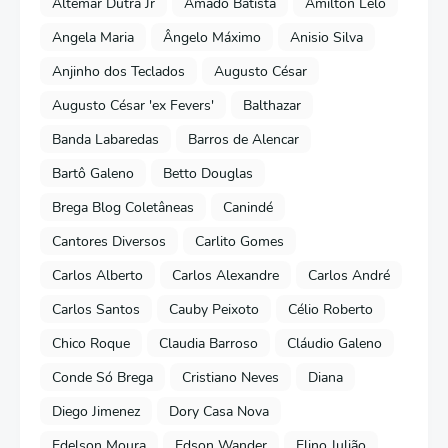
Altemar Dutra Jr
Amado Batista
Amilton Lelo
Angela Maria
Ângelo Máximo
Anisio Silva
Anjinho dos Teclados
Augusto César
Augusto César 'ex Fevers'
Balthazar
Banda Labaredas
Barros de Alencar
Bartô Galeno
Betto Douglas
Brega Blog Coletâneas
Canindé
Cantores Diversos
Carlito Gomes
Carlos Alberto
Carlos Alexandre
Carlos André
Carlos Santos
Cauby Peixoto
Célio Roberto
Chico Roque
Claudia Barroso
Cláudio Galeno
Conde Só Brega
Cristiano Neves
Diana
Diego Jimenez
Dory Casa Nova
Edelson Moura
Edson Wander
Elino Julião