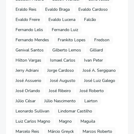
Eraldo Reis
Evaldo Braga
Evaldo Cardoso
Evaldo Freire
Evaldo Lucena
Falcão
Fernando Lelis
Fernando Luiz
Fernando Mendes
Frankito Lopes
Fredson
Genival Santos
Gilberto Lemos
Gilliard
Hilton Vargas
Ismael Carlos
Ivan Peter
Jerry Adriani
Jorge Cardoso
José A. Sergipano
José Assuerio
José Augusto
José Luiz Galego
José Orlando
José Ribeiro
José Roberto
Júlio César
Júlio Nascimento
Lairton
Leonardo Sullivan
Lindomar Castilho
Luiz Carlos Magno
Magno
Maguila
Marcelo Reis
Márcio Greyck
Marcos Roberto