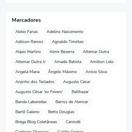
Marcadores
Abilio Farias
Adelino Nascimento
Adilson Ramos
Agnaldo Timóteo
Alipio Martins
Almir Bezerra
Altemar Dutra
Altemar Dutra Jr
Amado Batista
Amilton Lelo
Angela Maria
Ângelo Máximo
Anisio Silva
Anjinho dos Teclados
Augusto César
Augusto César 'ex Fevers'
Balthazar
Banda Labaredas
Barros de Alencar
Bartô Galeno
Betto Douglas
Brega Blog Coletâneas
Canindé
Cantores Diversos
Carlito Gomes