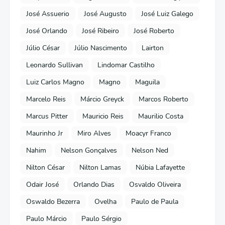
José Assuerio
José Augusto
José Luiz Galego
José Orlando
José Ribeiro
José Roberto
Júlio César
Júlio Nascimento
Lairton
Leonardo Sullivan
Lindomar Castilho
Luiz Carlos Magno
Magno
Maguila
Marcelo Reis
Márcio Greyck
Marcos Roberto
Marcus Pitter
Mauricio Reis
Maurilio Costa
Maurinho Jr
Miro Alves
Moacyr Franco
Nahim
Nelson Gonçalves
Nelson Ned
Nilton César
Nilton Lamas
Núbia Lafayette
Odair José
Orlando Dias
Osvaldo Oliveira
Oswaldo Bezerra
Ovelha
Paulo de Paula
Paulo Márcio
Paulo Sérgio