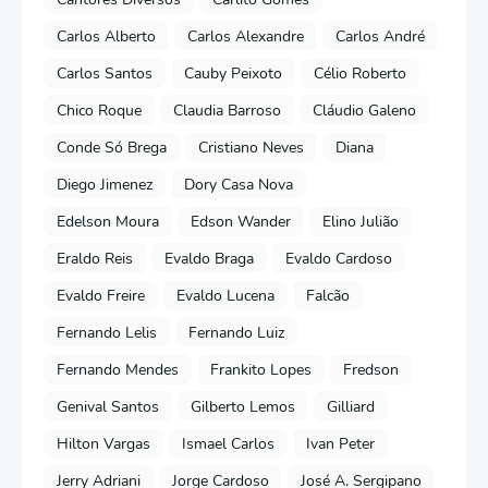
Carlos Alberto
Carlos Alexandre
Carlos André
Carlos Santos
Cauby Peixoto
Célio Roberto
Chico Roque
Claudia Barroso
Cláudio Galeno
Conde Só Brega
Cristiano Neves
Diana
Diego Jimenez
Dory Casa Nova
Edelson Moura
Edson Wander
Elino Julião
Eraldo Reis
Evaldo Braga
Evaldo Cardoso
Evaldo Freire
Evaldo Lucena
Falcão
Fernando Lelis
Fernando Luiz
Fernando Mendes
Frankito Lopes
Fredson
Genival Santos
Gilberto Lemos
Gilliard
Hilton Vargas
Ismael Carlos
Ivan Peter
Jerry Adriani
Jorge Cardoso
José A. Sergipano