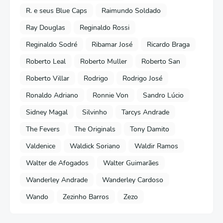
R. e seus Blue Caps
Raimundo Soldado
Ray Douglas
Reginaldo Rossi
Reginaldo Sodré
Ribamar José
Ricardo Braga
Roberto Leal
Roberto Muller
Roberto San
Roberto Villar
Rodrigo
Rodrigo José
Ronaldo Adriano
Ronnie Von
Sandro Lúcio
Sidney Magal
Silvinho
Tarcys Andrade
The Fevers
The Originals
Tony Damito
Valdenice
Waldick Soriano
Waldir Ramos
Walter de Afogados
Walter Guimarães
Wanderley Andrade
Wanderley Cardoso
Wando
Zezinho Barros
Zezo