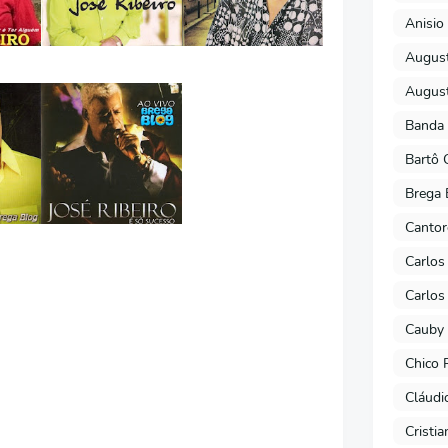
Anisio 
August
August
Banda 
Bartô 
Brega 
Cantor
Carlos
Carlos
Cauby 
Chico 
Cláudi
Cristi