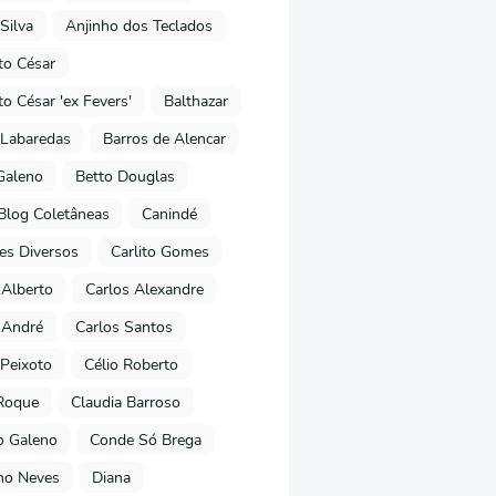
Silva
Anjinho dos Teclados
o César
o César 'ex Fevers'
Balthazar
Labaredas
Barros de Alencar
Galeno
Betto Douglas
Blog Coletâneas
Canindé
es Diversos
Carlito Gomes
 Alberto
Carlos Alexandre
 André
Carlos Santos
Peixoto
Célio Roberto
Roque
Claudia Barroso
o Galeno
Conde Só Brega
ano Neves
Diana