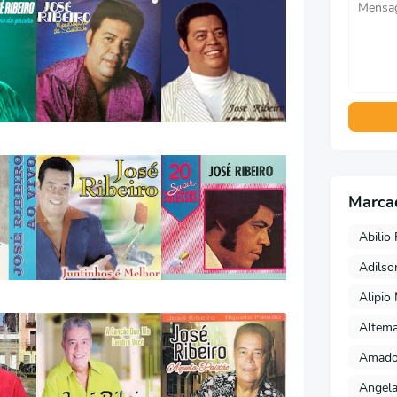
Marca
Abilio 
Adils
Alipio
Altema
Amado 
Angela