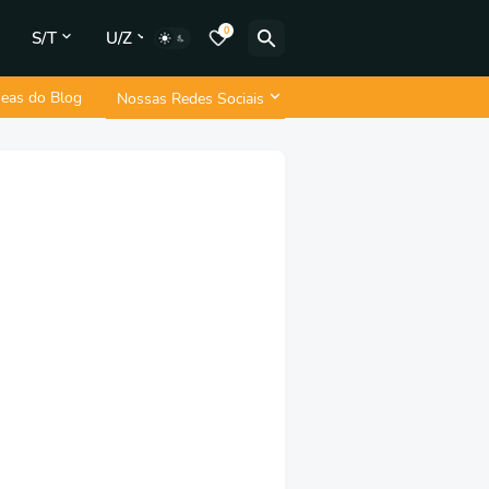
0
S/T
U/Z
neas do Blog
Nossas Redes Sociais