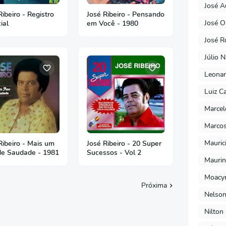
José A
Ribeiro - Registro
José Ribeiro - Pensando
José O
ial
em Você - 1980
José R
Júlio 
Leonar
Luiz C
Marcel
Marcos
Mauric
Ribeiro - Mais um
José Ribeiro - 20 Super
de Saudade - 1981
Sucessos - Vol 2
Maurin
Moacyr
Próxima
Nelson
Nilton