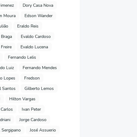
Jimenez
Dory Casa Nova
on Moura
Edson Wander
ulião
Eraldo Reis
 Braga
Evaldo Cardoso
 Freire
Evaldo Lucena
Fernando Lelis
do Luiz
Fernando Mendes
to Lopes
Fredson
l Santos
Gilberto Lemos
d
Hilton Vargas
 Carlos
Ivan Peter
driani
Jorge Cardoso
. Sergipano
José Assuerio