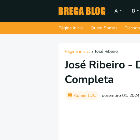
A
B
Página Inicial
Quem Somos
Discogr
Página inicial
José Ribeiro
José Ribeiro - 
Completa
Admin JDC
dezembro 01, 2024