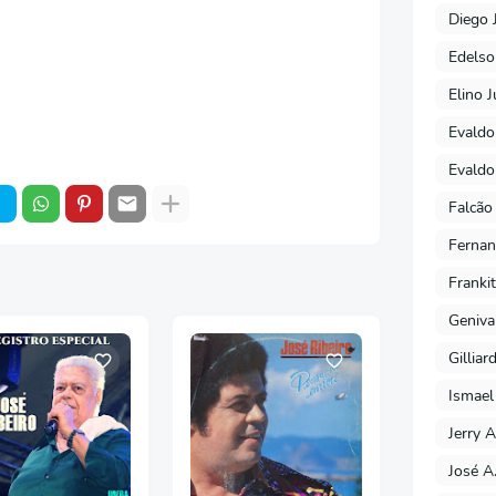
Diego 
Edels
Elino J
Evaldo
Evaldo
Falcão
Fernan
Franki
Geniva
Gilliar
Ismael
Jerry A
José A