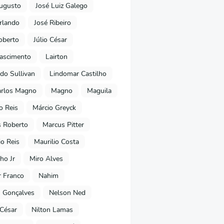
ugusto
José Luiz Galego
rlando
José Ribeiro
oberto
Júlio César
Nascimento
Lairton
do Sullivan
Lindomar Castilho
arlos Magno
Magno
Maguila
o Reis
Márcio Greyck
 Roberto
Marcus Pitter
io Reis
Maurilio Costa
ho Jr
Miro Alves
 Franco
Nahim
 Gonçalves
Nelson Ned
 César
Nilton Lamas