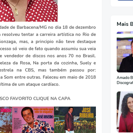
Mais 
cidade de Barbacena/MG no dia 18 de dezembro
 resolveu tentar a carreira artística no Rio de
Gonzaga, mas, a principio não teve destaque
cesso só veio de fato quando assumiu sua veia
e vendedor de discos nos anos 70 no Brasil.
eleza da Rosa, Na porta da cozinha, Suely e
estrela na CBS, mas também passou por:
a Som entre outras. Faleceu em maio de 2018
Amado Ba
Discogra
ítima de um ataque cardíaco.
ISCO FAVORITO CLIQUE NA CAPA