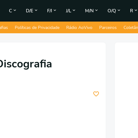
C
D/E
F/I
J/L
M/N
O/Q
R
afias
Políticas de Privacidade
Rádio AoVivo
Parceiros
Coletâ
Discografia