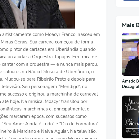
Mais 
do artisticamente como Moacyr Franco, nasceu em
 Minas Gerais. Sua carreira começou de forma
 como pintor de cartazes em Uberlândia quando
ica ao ajudar a Orquestra Tapajós. Em troca de
e cantar com a orquestra — e nunca mais parou.
 calouros na Rádio Difusora de Uberlândia, o
a. Mudou-se para Ribeirão Preto e depois para
Amado Ba
 televisão. Seu personagem “Mendigo”, no
Discogra
rme sucesso e originou a marchinha de carnaval
 até hoje. Na música, Moacyr transitou por
 românticas, marchinhas e, principalmente, o
ições marcaram época, com sucessos como
 “Seu Amor Ainda é Tudo” e “Dia de Formatura”,
neiro & Marciano e Nalva Aguiar. Na televisão,
rista. Comandou programas como Moacyr Franco