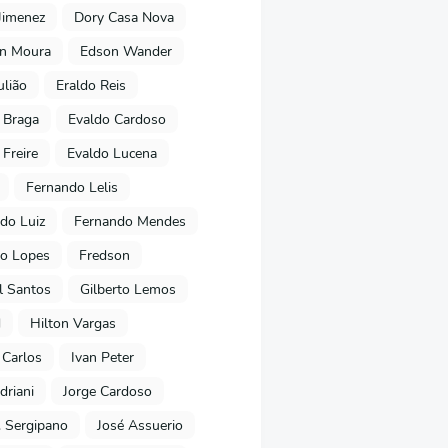
Jimenez
Dory Casa Nova
on Moura
Edson Wander
ulião
Eraldo Reis
 Braga
Evaldo Cardoso
 Freire
Evaldo Lucena
Fernando Lelis
do Luiz
Fernando Mendes
to Lopes
Fredson
l Santos
Gilberto Lemos
d
Hilton Vargas
 Carlos
Ivan Peter
driani
Jorge Cardoso
. Sergipano
José Assuerio