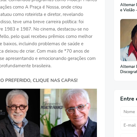
Altemar D
rações como A Praça é Nossa, onde criou
e Violão 
ou como roteirista e diretor, revelando
sso, teve uma breve carreira política: foi
re 1983 e 1987. No cinema, destacou-se no
Mello, pelo qual recebeu prêmios como melhor
e baixos, incluindo problemas de saúde e
a deixou de criar. Com mais de *70 anos de
o, se apresentando e emocionando gerações com
profundamente brasileira.
Altemar 
Discogra
(Em Port
O PREFERIDO, CLIQUE NAS CAPAS!
Entre 