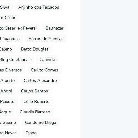
Silva
Anjinho dos Teclados
o César
o César 'ex Fevers'
Balthazar
Labaredas
Barros de Alencar
Galeno
Betto Douglas
Blog Coletâneas
Canindé
es Diversos
Carlito Gomes
 Alberto
Carlos Alexandre
 André
Carlos Santos
Peixoto
Célio Roberto
Roque
Claudia Barroso
o Galeno
Conde Só Brega
ano Neves
Diana