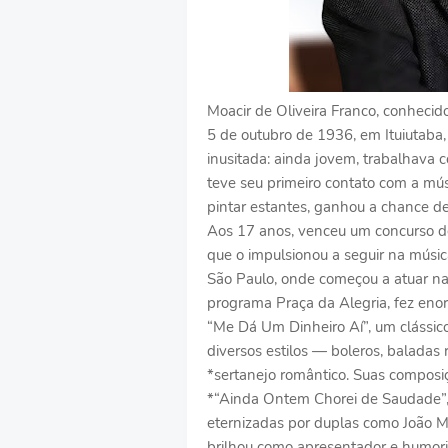
Moacir de Oliveira Franco, conheci
5 de outubro de 1936, em Ituiutaba,
inusitada: ainda jovem, trabalhava
teve seu primeiro contato com a mús
pintar estantes, ganhou a chance d
Aos 17 anos, venceu um concurso de
que o impulsionou a seguir na músic
São Paulo, onde começou a atuar na
programa Praça da Alegria, fez eno
“Me Dá Um Dinheiro Aí”, um clássico
diversos estilos — boleros, baladas
*sertanejo romântico. Suas compos
*“Ainda Ontem Chorei de Saudade”,
eternizadas por duplas como João Mi
brilhou como apresentador e humo