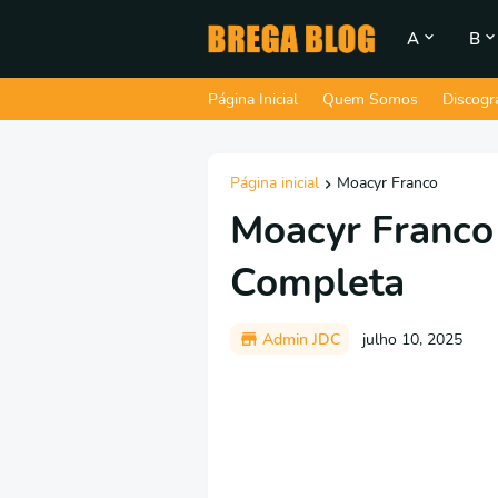
A
B
Página Inicial
Quem Somos
Discogr
Página inicial
Moacyr Franco
Moacyr Franco 
Completa
Admin JDC
julho 10, 2025