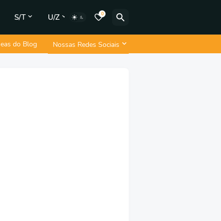
0
S/T
U/Z
neas do Blog
Nossas Redes Sociais