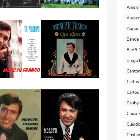
Anisio 
August
August
Banda 
Bartô 
Brega 
Cantor
Carlos
Carlos
Cauby 
Chico 
Cláudi
Cristi