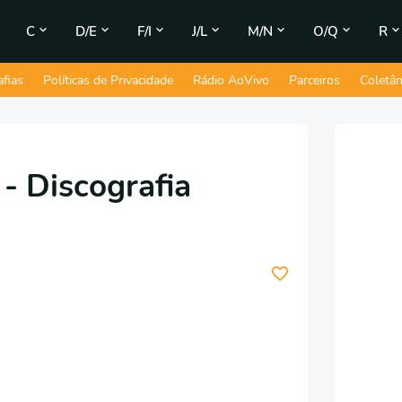
C
D/E
F/I
J/L
M/N
O/Q
R
afias
Políticas de Privacidade
Rádio AoVivo
Parceiros
Coletâ
- Discografia