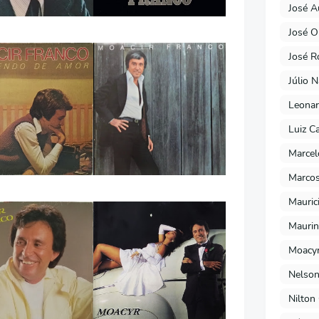
José A
José O
José R
Júlio 
Leonar
Luiz C
Marcel
Marcos
Mauric
Maurin
Moacyr
Nelson
Nilton