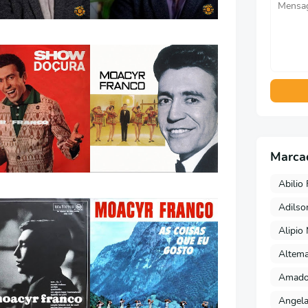
Marca
Abilio 
Adils
Alipio
Altema
Amado 
Angela