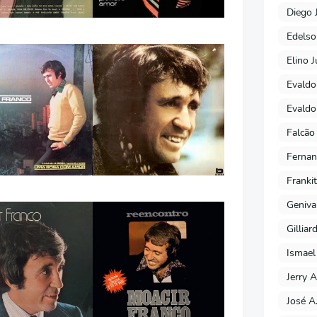
Diego 
Edels
Elino J
Evaldo
Evaldo
Falcão
Fernan
Franki
Geniva
Gilliar
Ismael
Jerry A
José A