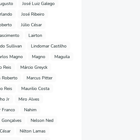
ugusto
José Luiz Galego
rlando
José Ribeiro
oberto
Júlio César
Nascimento
Lairton
do Sullivan
Lindomar Castilho
arlos Magno
Magno
Maguila
o Reis
Márcio Greyck
 Roberto
Marcus Pitter
io Reis
Maurilio Costa
ho Jr
Miro Alves
 Franco
Nahim
 Gonçalves
Nelson Ned
 César
Nilton Lamas